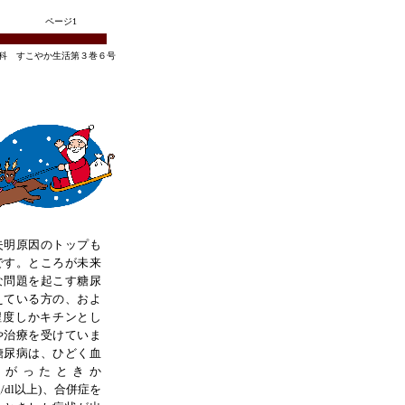
ページ
1
科 すこやか生活第３巻６号
失明原因のトップも
です。ところが未来
な問題を起こす糖尿
えている方の、およ
%程度しかキチンとし
や治療を受けていま
糖尿病は、ひどく血
上がったときか
g/dl以上)、合併症を