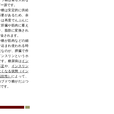
ギー源です。
糖は安定的に供給
必要があるため、余
きは再度でんぷんに
て肝臓や筋肉に蓄え
り、脂肪に変換され
貯金されます。
糖が筋肉などの細
り込まれ使われる時
欠なのが、膵臓で作
インスリンというホ
です。糖尿病は
イン
不足
や、
インスリン
なくなる状態（イン
抵抗性）
によって、
のブドウ糖がだぶつ
態です。