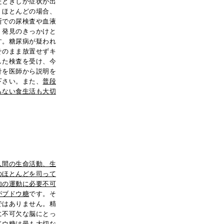
たときしか症状が出
。ほとんどの場合、
断での尿検査や血液
、発見のきっかけと
す。糖尿病が疑われ
そのまま放置せずキ
した検査を受け、今
針を医師から説明を
下さい。また、
普段
らない食生活も大切
人間の生命活動、生
のほとんどを司って
肉の運動に必要不可
がブドウ糖
です。そ
ではありません。精
に不可欠な脳にとっ
ドウ糖は最も大切な