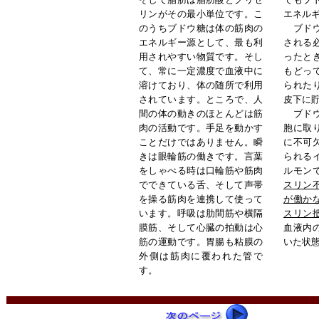
リンがその最小単位です。こ
エネル
のうちブドウ糖は体の筋肉の
ブドウ
エネルギー源として、最も利
される
用されやすい物質です。そし
ったと
て、常に一定濃度で血液中に
もどっ
溶けており、体の随所で利用
られた
されています。ところで、人
皮下に
間の体の動きのほとんどは筋
ブドウ
肉の活動です。手足を動かす
胞に取
ことだけではありません。瞬
に不可
きは眼輪筋の働きです。言葉
られる
をしゃべる時は口輪筋や筋肉
ルモン
でできている舌、そして声帯
スリン
を操る筋肉を連携して使って
が働か
います。呼吸は肋間筋や横隔
スリン
膜筋、そして心臓の拍動は心
血液内
筋の運動です。胃腸も粘膜の
いた状
外側は筋肉に覆われた管
で
す。