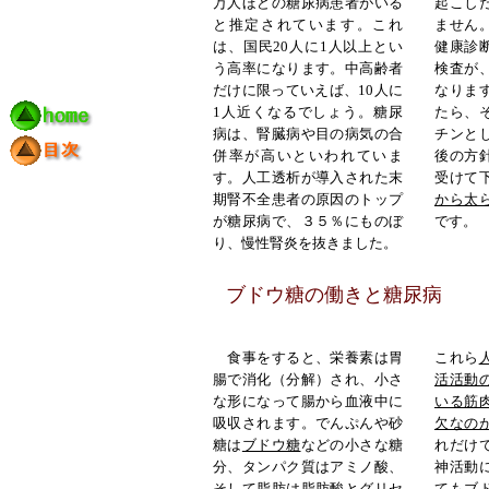
万人ほどの糖尿病患者がいる
起こし
と推定されています。これ
ません
は、国民20人に1人以上とい
健康診
う高率になります。中高齢者
検査が
だけに限っていえば、10人に
なりま
1人近くなるでしょう。糖尿
たら、
病は、腎臓病や目の病気の合
チンと
併率が高いといわれていま
後の方
す。人工透析が導入された末
受けて
期腎不全患者の原因のトップ
から太
が糖尿病で、３５％にものぼ
です。
り、慢性腎炎
を抜きました。
ブドウ糖の働きと糖尿病
食事をすると、栄養素は胃
これら
腸で消化（分解）され、小さ
活活動
な形になって腸から血液中に
いる筋
吸収されます。でんぷんや砂
欠なの
糖は
ブドウ糖
などの小さな糖
れだけ
分、タンパク質はアミノ酸、
神活動
そして脂肪は脂肪酸とグリセ
てもブ