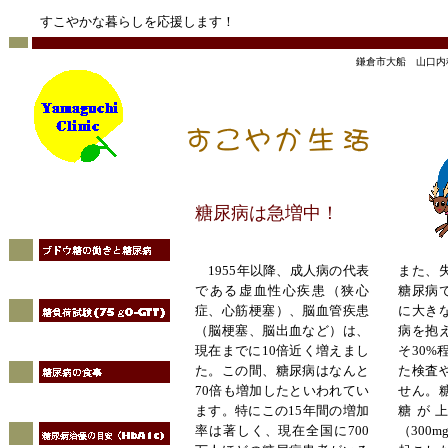
すこやかな暮らしを応援します！
鎌倉市大船 山口内
す
糖尿病は急増中！
1955年以降、成人病の代表
また、
である虚血性心疾患（狭心
糖尿病
症、心筋梗塞）、脳血管疾患
に大き
（脳梗塞、脳出血など）は、
病を抱
現在までに10倍近く増えまし
そ
30
た。この間、糖尿病はなんと
た検査
70倍も増加したといわれてい
せん。
ます。特にこの15年間の増加
糖が
率は著しく、現在全国に700
（300m