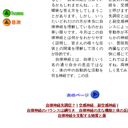
るかもしれませんね。」と、
経を、交
曖昧な答え方をしてしまうこ
と呼びま
とがあります。しかし、いっ
失調症と
たいどれだけの方が本当に自
と副交感
律神経を理解しているのかお
ンスによ
寒い限りです。今月はこの自
常動作が
律神経とは何かをわかりやす
らかの神
く説明し、皆さんの様々な症
い、普段
状との関連を理解して頂くの
内臓など
が目的です。
快に感じ
自律神経とは、自律という
これでは
名の通り自分の意志ではな
すね。両
く、体の中の自動的な活動を
しく見てみ
司る神経です。この活
自律神経失調症？
|
交感神経 副交感神経
|
自律神経のバランスは綱引き 自律神経の主な機能と体の
自律神経を支配する物質と薬