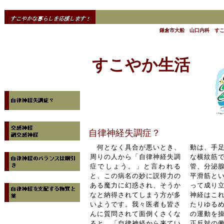
鎌倉市大船 山口内科 す
すこやか生活
自律神経失調症？
何となく具合が悪いとき、
動は、手
周りの人から「自律神経失調
な横紋筋
症でしょう。」と言われる
管、分泌
と、この病名の妙に説得力の
平滑筋と
ある魔力に幻惑され、そうか
って成り
なと納得されてしまう方が多
神経はこ
いようです。我々医者も皆さ
たりゆる
んに質問されて面倒くさくな
の運動を
ると、「自律神経から来てい
正反対の