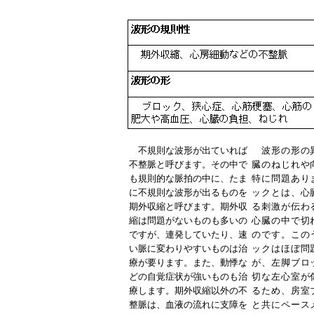
不規則な波形が出ていれば
波形の形の
不整脈と呼びます。その中で
臓のねじれや
も規則的な脈拍の中に、たま
特に問題あり
に不規則な波形が出るものを
ックとは、心
期外収縮と呼びます。期外収
る刺激が伝わ
縮は問題がないものも多いの
心臓の中で切
ですが、連発していたり、速
のです。この
い脈に変わりやすいものは治
ックはほぼ問
療が要ります。また、動悸な
が、左脚ブロ
どの自覚症状が強いものも治
切な左心室が
療します。期外収縮以外の不
るため、房室
整脈は、血液の流れに支障を
と共にペース