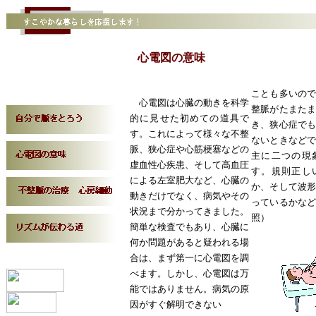
心電図の意味
ことも多いの
心電図は心臓の動きを科学
整脈がたまた
的に見せた初めての道具で
き、狭心症で
す。これによって様々な不整
ないときなど
脈、狭心症や心筋梗塞などの
主に二つの現
虚血性心疾患、そして高血圧
す。規則正し
による左室肥大など、心臓の
か、そして波
動きだけでなく、病気やその
っているかな
状況まで分かってきました。
照）
簡単な検査でもあり、心臓に
何か問題があると疑われる場
合は、まず第一に心電図を調
べます。しかし、心電図は万
能ではありません。病気の原
因がすぐ解明できない