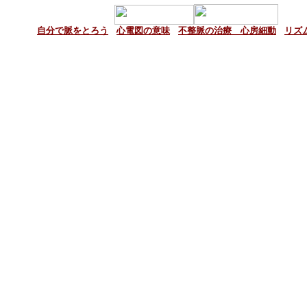
自分で脈をとろう
|
心電図の意味
|
不整脈の治療 心房細動
|
リズ