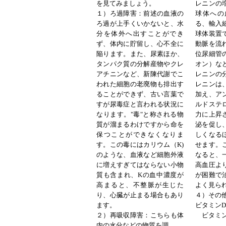
を見てみましょう。
レニンの
１）ろ過障害
：前述の血液の
球体への
ろ過が上手くいかないと、水
る、輸入
分を体外へ出すことができ
球体装置
ず、体内に貯留し、心不全に
動脈を流
陥ります。また、尿素ほか、
位尿細管
タンパク質の分解産物やクレ
オン）な
アチニンなど、新陳代謝でこ
レニンの
われた細胞の老廃物も排出す
レニンは
ることができず、古い言葉で
加え、ア
すが尿毒症と言われる状況に
ルドステ
なります。"毒"と称される物
力に上昇
質が溜まるわけですから命を
泌を促し
保つことができなくなりま
しくなる
す。この毒にはカリウム（
K)
せます。
のような、血液など細胞外液
なると、
に増えすぎてはならない小物
高血圧よ
質も含まれ、
K
の血中濃度が
が困難で
高まると、不整脈が生じた
よく見ら
り、心臓が止まる場合もあり
４）その
ます。
ビタミン
２）再吸収障害
：こちらも体
ビタミ
内の水分などの物質を調