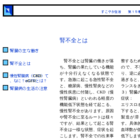
腎不全とは
腎不全とは腎臓の働きが落
整するた
ち、腎臓の果たしている機能
ので、不
が十分行えなくなる状態で
り、逆に
す。急激に起こる
急性腎不全
過ぎると
と、糖尿病、慢性腎炎などの
ランスを
慢性疾患に付随し、
CKD
（慢
３）腎臓
性腎臓病）といわれる軽度の
症状
：
機能低下状態を経て起こる、
エリスロ
慢性腎不全
があります。原因
下
すると
や腎不全に至るルートは様々
製造が滞
ですが、結果として起こる腎
す。具体
不全は一様な状態、症状を起
血球数が
こします。腎不全での出来事
低下しま