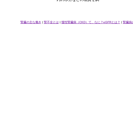
腎臓の主な働き
|
腎不全とは
|
慢性腎臓病（
CKD
）て、なに？
eGFR
とは？
|
腎臓病