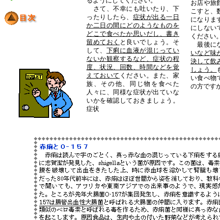
るようにしてください。
お店や旅
さて、不幸にも吐いたり、下
こすと、
ったりしたら、
症状が出る一日
になりま
か二日の間にどのようなものを
にしない
どこで食べたか思いだし、書き
くださ
留めておく
と良いでしょう。そ
最後にな
して、
下痢に血液が混じってい
いなど味
ないか観察するなど、症状の程
決して飲
度、状況、回数、時間などを覚
しょう。
えておいて
ください。また、家
い食べ物
族、その他、同じ物を食べた
の方です
人々に、同様な症状が出ていな
いかを確認しておきましょう。
症状