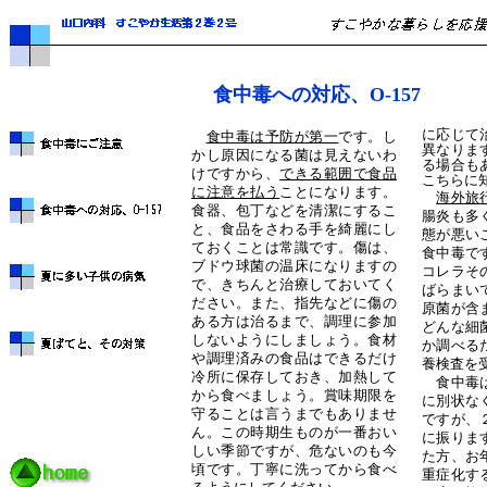
食中毒への対応、O-157
に応じて
食中毒は予防が第一
です。し
異なりま
かし原因になる菌は見えないわ
る場合も
けですから、
できる範囲で食品
こちらに
に注意を払う
ことになります。
海外旅
食器、包丁などを清潔にするこ
腸炎も多
と、食品をさわる手を綺麗にし
態が悪い
ておくことは常識です。傷は、
食中毒で
ブドウ球菌の温床になりますの
コレラそ
で、きちんと治療しておいてく
ばらまい
ださい。また、指先などに傷の
原菌が含
ある方は治るまで、調理に参加
どんな細
しないようにしましょう。食材
か調べる
や調理済みの食品はできるだけ
養検査を
冷所に保存しておき、加熱して
食中毒は
から食べましょう。賞味期限を
に別状な
守ることは言うまでもありませ
ですが、
ん。この時期生ものが一番おい
に振りま
しい季節ですが、危ないのも今
た方、お
頃です。丁寧に洗ってから食べ
重症化す