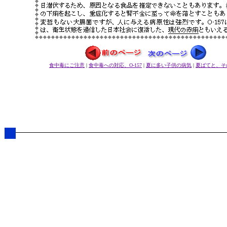
食中毒にご注意
|
食中毒への対応、O-157
|
夏に多い子供の病気
|
夏ばてと、そ