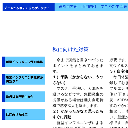
秋に向けた対策
今まで漠然と書きつづった
必要です
ポイントをまとめておきま
抗ウイルス
す。
３）自宅治
１）予防（かからない、うつ
毎日体温
さない）
録してお
マスク、手洗い、人混みを
フルエン
避けるなどです。集団発生の
使い下さ
兆候がある場合は極力自宅待
炎・ARD
機で感染拡大を防止します。
すみやか
２）かかったかなと思ったら
相談し、
すぐに行動
い。脳症
新型インフルエンザによる
様です。