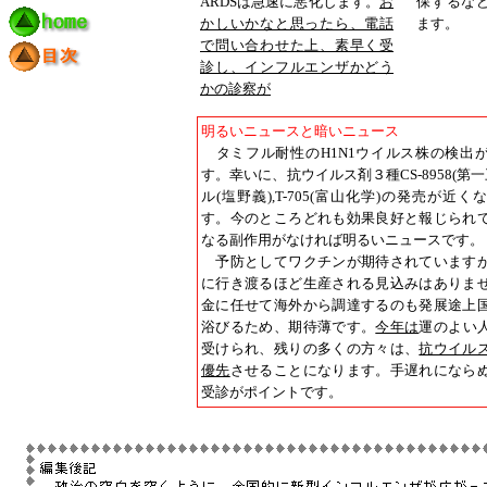
ARDSは急速に悪化します。
お
保するな
かしいかなと思ったら、電話
ます。
で問い合わせた上、素早く受
診し、インフルエンザかどう
かの診察が
明るいニュースと暗いニュース
タミフル耐性のH1N1ウイルス株の検出
す。幸いに、抗ウイルス剤３種CS-8958(第一
ル(塩野義),T-705(富山化学)の発売が近
す。今のところどれも効果良好と報じられ
なる副作用がなければ明るいニュースです。
予防としてワクチンが期待されています
に行き渡るほど生産される見込みはありま
金に任せて海外から調達するのも発展途上
浴びるため、期待薄です。
今年は
運のよい
受けられ、残りの多くの方々は、
抗ウイル
優先
させることになります。手遅れになら
受診がポイントです。