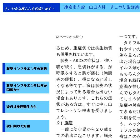
一つです。
(2
ページから続く
)
タミフル
るため、重症例では抗生物質
れやすい
も併用されています。
例を見る
肺炎・ARDSの症状は、強い
出た場合
咳が続く、息切れがする、深
イルス剤
呼吸をすると胸が痛む（胸膜
もちろん
炎の症状）、横になると苦し
場合も続
くなる等です。痰は肺炎の状
意識が怪
況によって出る場合も出ない
んでもタ
場合もあります。これらの症
てしまう
状がある方は、すぐに申し出
脳症や肺
てレントゲン検査を受けまし
できるだ
ょう。
ス剤を使
２）脳症
う。ネッ
一般に幼少児から２０歳ま
ミフルの
での若者に起こります。脳炎
省はこの