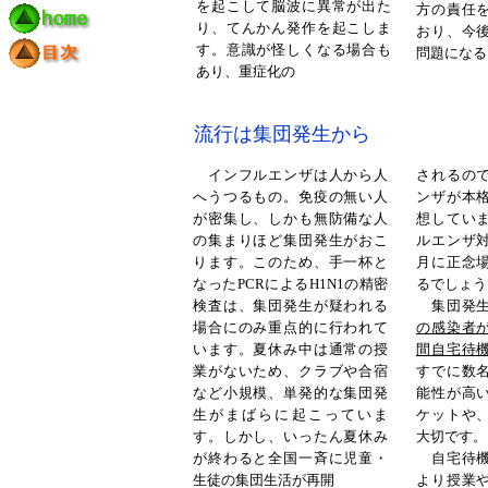
を起こして脳波に異常が出た
方の責任
り、てんかん発作を起こしま
おり、今
す。意識が怪しくなる場合も
問題になる
あり、重症化の
流行は集団発生から
インフルエンザは人から人
されるの
へうつるもの。免疫の無い人
ンザが本
が密集し、しかも無防備な人
想してい
の集まりほど集団発生がおこ
ルエンザ
ります。このため、手一杯と
月に正念
なったPCRによるH1N1の精密
るでしょう
検査は、集団発生が疑われる
集団発生
場合にのみ重点的に行われて
の感染者
います。夏休み中は通常の授
間自宅待
業がないため、クラブや合宿
すでに数
など小規模、単発的な集団発
能性が高
生がまばらに起こっていま
ケットや
す。しかし、いったん夏休み
大切です。
が終わると全国一斉に児童・
自宅待機
生徒の集団生活が再開
より授業