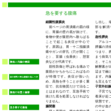
急を要する腹痛
細菌性腹膜炎
し出し、
前ページの胃潰瘍の図の様
部を解消
に、胃腸の壁の底が抜けて、
す。
食物や便が腹腔内へ散らばる
急性膵炎
ことで起こる炎症が中心で
アルコー
す。原因は、胃・十二指腸潰
膵臓の消
瘍やガンの穿孔（穴が開くこ
つまり、
と）、盲腸（虫垂炎）、憩室
まう病気
炎などが代表です。
と、そこ
筋性防御と呼ばれる痛みで
解酵素が
腹筋がかちかちにこわばるの
辺まで融
が特徴です。炎症が強いた
ます。内
め、高熱を伴うことが多く重
も言える
症で、抗生物質だけで治るこ
子宮外妊
とはまれなので、至急手術で
子宮でな
抜けた底を処置しなければな
着床が起
りません。
状態です
腸閉塞
の中が血