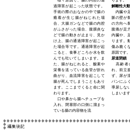
様々原因で、腸の内腔の通
ります。
過障害が起こった状態です。
解離性大
手術の際のおなかの中で腸の
内臓や足
癒着が生じ腸がねじれた場
脈の壁が
合、大腸ガンなどで腸の内腔
の方向へ
がふさがった場合、腹膜炎な
腹痛が足
どで腸の動きが止まり、見か
内臓や、
け上、腸の通過障害が起こっ
ります。
た場合等です。通過障害が起
傷み脆く
こると、食事どころか水を飲
原因です
んでも吐いてしまいます。ま
尿道閉鎖
た、腸がねじれると、酸素や
高齢者
栄養を送っている血管が折れ
れ、前立
曲がり、血流障害を起こして
ず、尿が
腸が死んでしまうこともあり
パンにふ
ます。ここまでくると命に関
導尿しな
わります。
しまいま
口や鼻から腸へチューブを
入れ、閉塞部の口側に溜まっ
ている腸の内容物を流